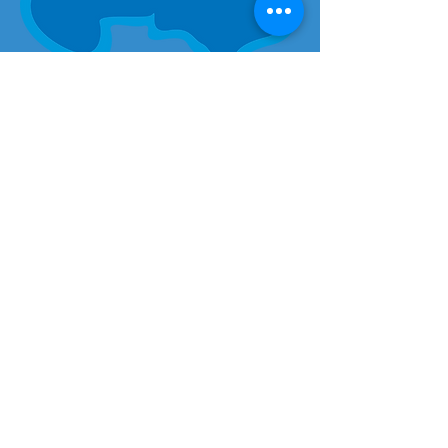
Zóna oddychu a zábavy
s prírodnými jazerami.
Prezrieť
Referencie